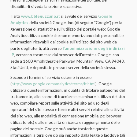
nessuna conseguenza sulla navigazione del portale: per
disabilitarli si veda la sezione successiva.
Il sito
www.bbleguzzano.it
si avvale del servizio
Google
Analytics
della società Google, Inc. (di seguito “Google”) per la
generazione di statistiche sull’utilizzo del portale web; Google
Analytics utilizza cookie che non memorizzano dati personali. Le
informazioni ricavabili dai cookie sull’utilizzo del sito web da
parte degli utenti, attraverso
l’anonimizzazione degli indirizzi
IP
, verranno trasmesse dal browser dell’utente a Google, con
sede a 1600 Amphitheatre Parkway, Mountain View, CA 94043,
Stati Uniti, e depositate presso i server della società stessa.
Secondo i termini di servizio esterno in essere
(
http://www.google.com/analytics/terms/it.html
), Google
utilizzerà queste informazioni, in qualità di titolare autonomo del
trattamento, allo scopo di tracciare e esaminare l’utilizzo del sito
web, compilare report sulle attività del sito ad uso degli
operatori del sito stesso e fornire altri servizi relativi alle attività
del sito web, alle modalità di connessione (mobile, pc, browser
utilizzato etc) e alle modalità di ricerca e raggiungimento delle
pagine del portale. Google può anche trasferire queste
informazioni a terzi ove ciò sia imposto dalla legge o laddove tali