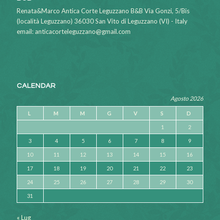
Renata&Marco Antica Corte Leguzzano B&B Via Gonzi, 5/Bis
(località Leguzzano) 36030 San Vito di Leguzzano (VI) - Italy
email: anticacorteleguzzano@gmail.com
CALENDAR
Agosto 2026
L
M
M
G
V
S
D
1
2
3
4
5
6
7
8
9
10
11
12
13
14
15
16
17
18
19
20
21
22
23
24
25
26
27
28
29
30
31
« Lug