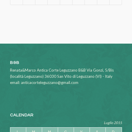
B&B
Renata&Marco Antica Corte Leguzzano B&B Via Gonzi, 5/Bis
(località Leguzzano) 36030 San Vito di Leguzzano (VI) - Italy
email: anticacorteleguzzano@gmail.com
CALENDAR
Luglio 2015
L
M
M
G
V
S
D